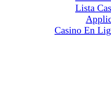
Lista Ca
Applic
Casino En Lig