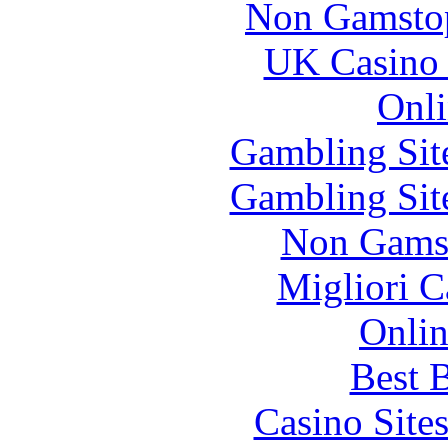
Non Gamstop
UK Casino
Onli
Gambling Sit
Gambling Sit
Non Gams
Migliori 
Onlin
Best B
Casino Site