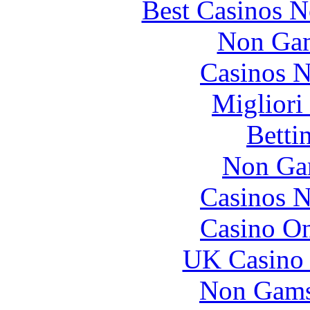
Best Casinos 
Non Gam
Casinos 
Migliori
Betti
Non Ga
Casinos 
Casino O
UK Casino
Non Gams