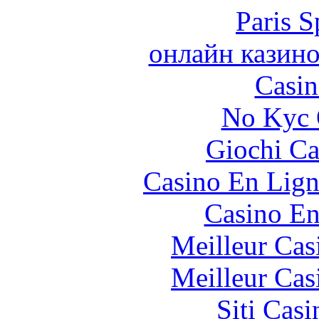
Paris S
онлайн казино
Casin
No Kyc 
Giochi C
Casino En Lign
Casino En
Meilleur Cas
Meilleur Cas
Siti Ca