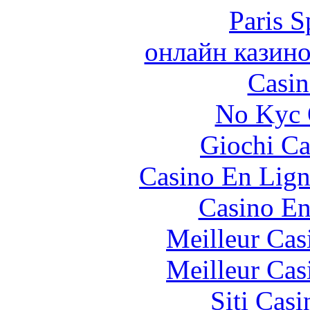
Paris S
онлайн казино
Casin
No Kyc 
Giochi C
Casino En Lign
Casino En
Meilleur Cas
Meilleur Cas
Siti Ca