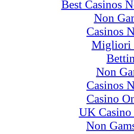
Best Casinos 
Non Gam
Casinos 
Migliori
Betti
Non Ga
Casinos 
Casino O
UK Casino
Non Gams