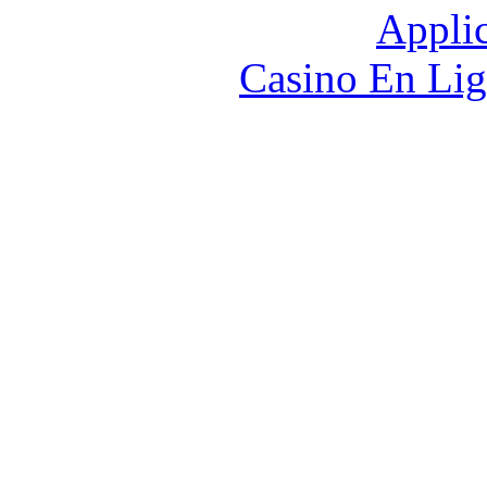
Applic
Casino En Lig