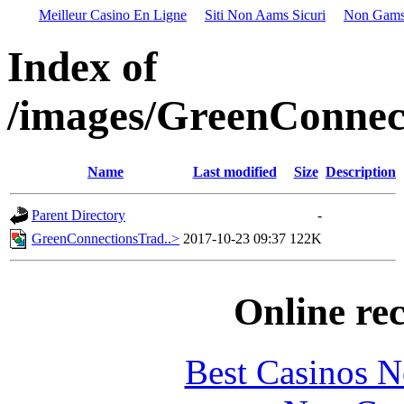
Meilleur Casino En Ligne
Siti Non Aams Sicuri
Non Gams
Index of
/images/GreenConne
Name
Last modified
Size
Description
Parent Directory
-
GreenConnectionsTrad..>
2017-10-23 09:37
122K
Online re
Best Casinos 