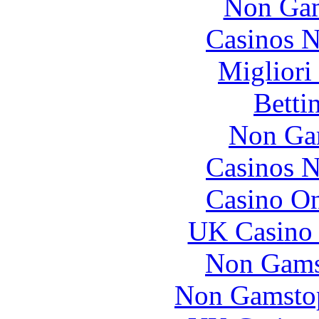
Non Gam
Casinos 
Migliori
Betti
Non Ga
Casinos 
Casino O
UK Casino
Non Gams
Non Gamstop